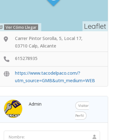
Leaflet
Ver Cómo Llegar
Carrer Pintor Sorolla, 5, Local 17,
03710 Calp, Alicante
615278935
https://www.tacodelpaco.com/?
utm_source=GMB&utm_medium=WEB
Admin
Visitar
Perfil